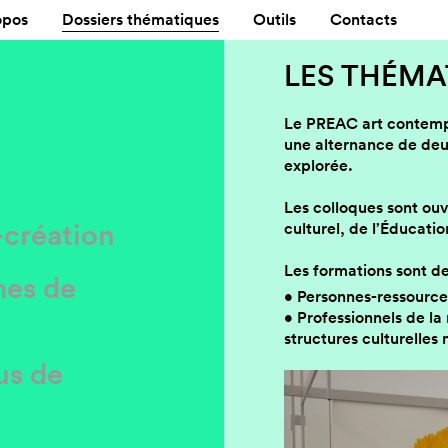
opos
Dossiers thématiques
Outils
Contacts
LES THÉMA
Le PREAC art contempo
une alternance de deu
explorée.
Les colloques sont ouv
-création
culturel, de l’Éducatio
Les formations sont de
mes de
Personnes-ressources
Professionnels de l
structures culturelle
us de